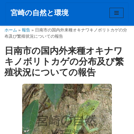
宮崎の自然と環境
コ
ン
ホーム
テ
»
報告
»
日南市の国内外来種オキナワキノボリトカゲの分
布及び繁殖状況についての報告
ン
ツ
日南市の国内外来種オキナワ
へ
キノボリトカゲの分布及び繁
ス
キ
殖状況についての報告
ッ
プ