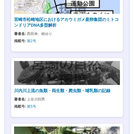
宮崎市松崎地区におけるアカウミガメ産卵集団のミトコ
ンドリアDNA多型解析
著者名:
西田伸、栫ゆり
掲載号:
第2号
川内川上流の魚類・両生類・爬虫類・哺乳類の記録
著者名:
上谷川則男
掲載号:
第5号