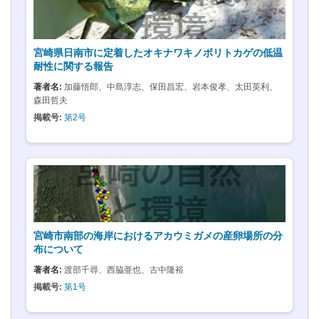
宮崎県日南市に定着したオキナワキノボリトカゲの低温
耐性に関する報告
著者名:
加藤悟郎、中島淳志、保田昌宏、岩本俊孝、太田英利、
森田哲夫
掲載号:
第2号
宮崎市南部の海岸におけるアカウミガメの産卵場所の分
布について
著者名:
渡部千尋、西脇亜也、古中隆裕
掲載号:
第1号