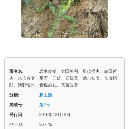
著者名:
岩本俊孝、太田英利、那須哲夫、森田哲
夫、末吉豊文、星野一三雄、石橋葵、武市知美、加藤悟
郎、河野慎也、貴島靖仁、斉藤政美
分類:
爬虫類
掲載号:
第1号
発行日:
2016年12月12日
ページ:
36 - 46