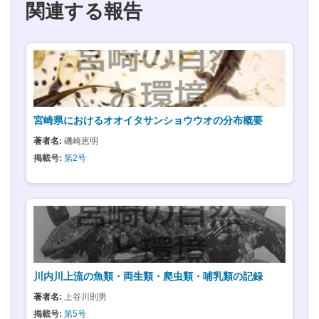
関連する報告
宮崎県におけるオオイタサンショウウオの分布概要
著者名:
磯崎恵明
掲載号:
第2号
川内川上流の魚類・両生類・爬虫類・哺乳類の記録
著者名:
上谷川則男
掲載号:
第5号