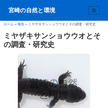
宮崎の自然と環境
コ
ン
ホーム
テ
»
報告
»
ミヤザキサンショウウオとその調査・研究史
ン
ミヤザキサンショウウオとそ
ツ
へ
の調査・研究史
ス
キ
ッ
プ