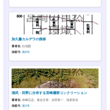
加久藤カルデラの推移
著者名:
白池図
掲載号:
第8号
清武・田野に分布する宮崎層群コンクリーション
著者名:
赤崎広志、落合文登、吉田英一、浅原良浩
掲載号:
第3号