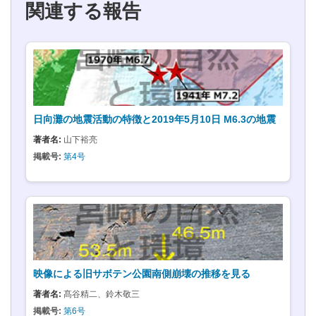
関連する報告
日向灘の地震活動の特徴と2019年5月10日 M6.3の地震
著者名:
山下裕亮
掲載号:
第4号
映像による旧サボテン公園南側崩壊の推移を見る
著者名:
髙谷精二、鈴木敬三
掲載号:
第6号