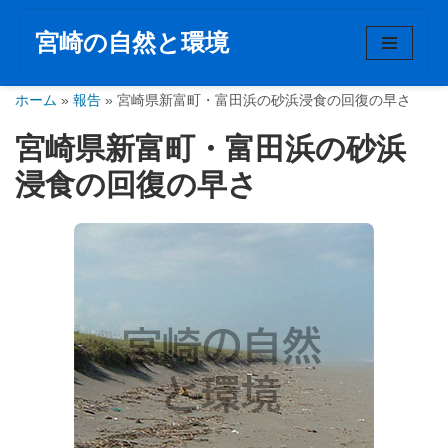
宮崎の自然と環境
コ
ン
ホーム
テ
»
報告
»
宮崎県新富町・富田浜の砂浜浸食の回復の早さ
ン
宮崎県新富町・富田浜の砂浜
ツ
へ
浸食の回復の早さ
ス
キ
ッ
プ