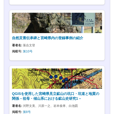
自然災害伝承碑と宮崎県内の登録事例の紹介
著者名:
落合文登
掲載号:
第10号
QGISを使用した宮崎県見立鉱山の坑口・坑道と地質の
関係－祖母・傾山系における鉱山史研究1－
著者名:
河野文美、川原一之、岩本俊孝、白池図
掲載号:
第8号