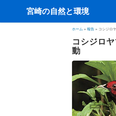
宮崎の自然と環境
コ
ン
テ
ホーム
»
報告
»
コシジロ
ン
コシジロヤ
ツ
動
へ
ス
キ
ッ
プ