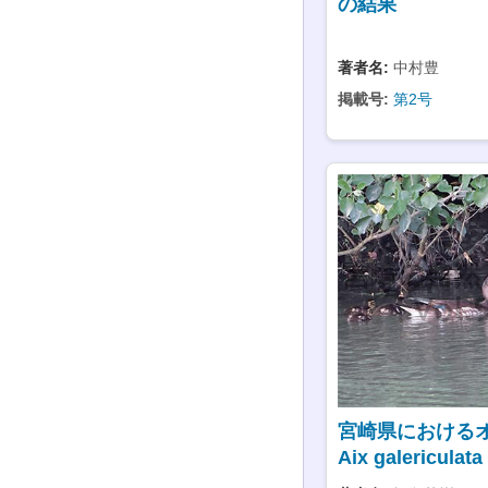
の結果
著者名:
中村豊
掲載号:
第2号
宮崎県における
Aix galericula