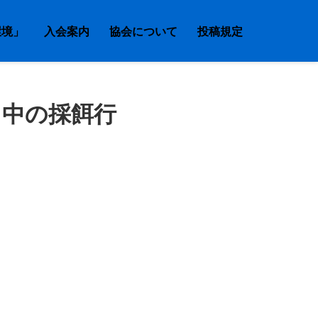
環境」
入会案内
協会について
投稿規定
る中の採餌行