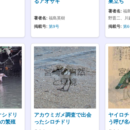
るアオサギ
巣立ち
著者名:
福
著者名:
福島英樹
野晋二、川
掲載号:
第9号
掲載号:
第6
オシドリ
アカウミガメ調査で出会
ヤイロチ
ta の繁殖
ったシロチドリ
う呼び名