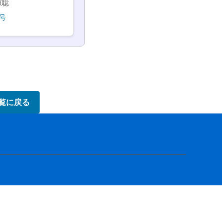
原聡
号
覧に戻る