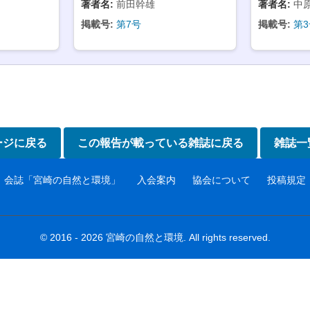
著者名:
前田幹雄
著者名:
中
掲載号:
第7号
掲載号:
第3
ージに戻る
この報告が載っている雑誌に戻る
雑誌一
会誌「宮崎の自然と環境」
入会案内
協会について
投稿規定
© 2016 - 2026 宮崎の自然と環境. All rights reserved.