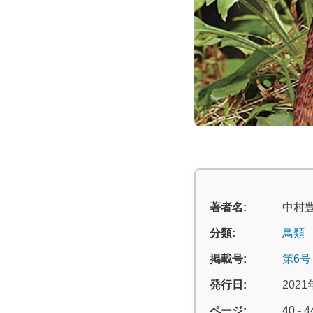
著者名:
中村
分類:
鳥類
掲載号:
第6号
発行日:
2021
ページ:
40 - 4