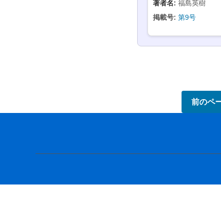
著者名:
福島英樹
掲載号:
第9号
前のペ