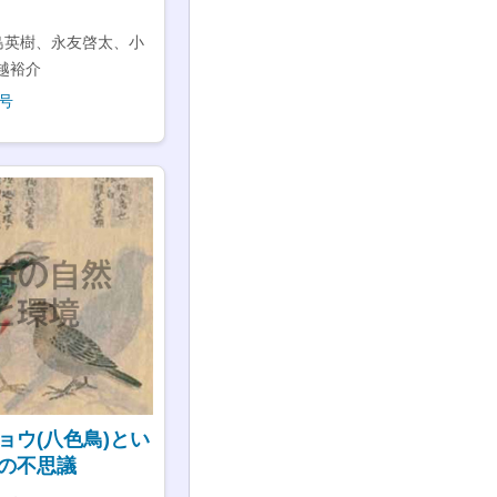
島英樹、永友啓太、小
越裕介
号
ョウ(八色鳥)とい
の不思議