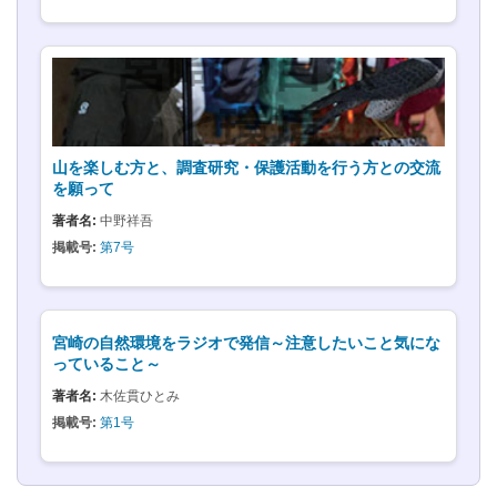
山を楽しむ方と、調査研究・保護活動を行う方との交流
を願って
著者名:
中野祥吾
掲載号:
第7号
宮崎の自然環境をラジオで発信～注意したいこと気にな
っていること～
著者名:
木佐貫ひとみ
掲載号:
第1号