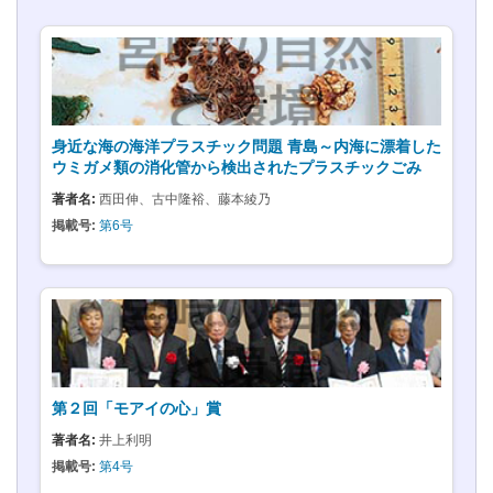
身近な海の海洋プラスチック問題 青島～内海に漂着した
ウミガメ類の消化管から検出されたプラスチックごみ
著者名:
西田伸、古中隆裕、藤本綾乃
掲載号:
第6号
第２回「モアイの心」賞
著者名:
井上利明
掲載号:
第4号