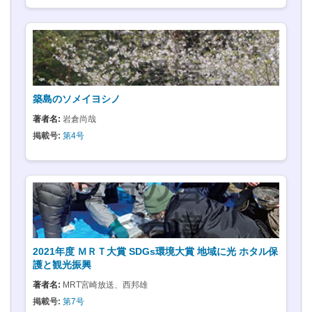
築島のソメイヨシノ
著者名:
岩倉尚哉
掲載号:
第4号
2021年度 ＭＲＴ大賞 SDGs環境大賞 地域に光 ホタル保
護と観光振興
著者名:
MRT宮崎放送、西邦雄
掲載号:
第7号