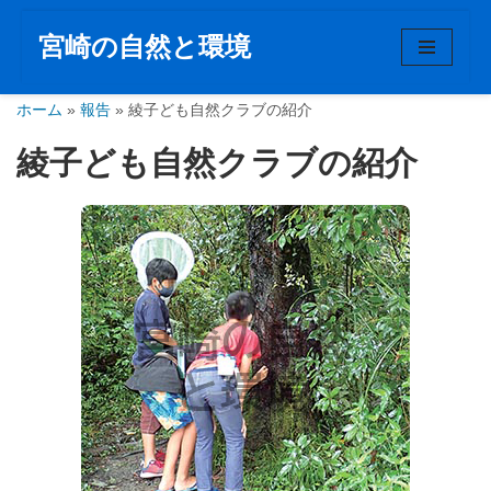
宮崎の自然と環境
コ
ン
ホーム
テ
»
報告
»
綾子ども自然クラブの紹介
ン
綾子ども自然クラブの紹介
ツ
へ
ス
キ
ッ
プ