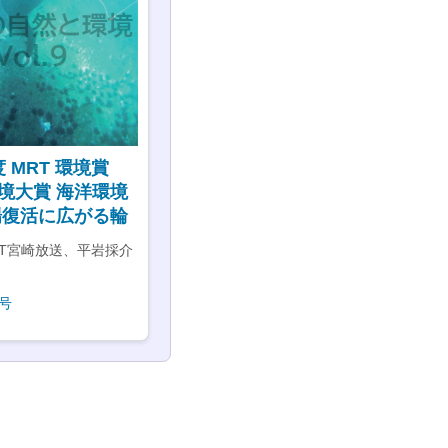
度 MRT 環境賞
環境大賞 海洋環境
場復活に広がる輪
T宮崎放送、平岩採介
号