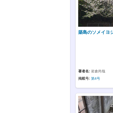
築島のソメイヨ
著者名:
岩倉尚哉
掲載号:
第4号