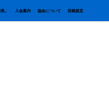
環境」
入会案内
協会について
投稿規定