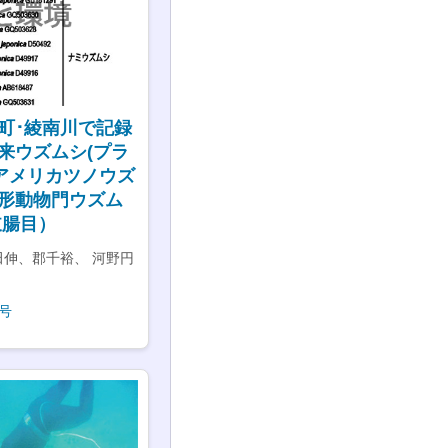
町･綾南川で記録
来ウズムシ(プラ
:アメリカツノウズ
形動物門ウズム
岐腸目）
伸、郡千裕、 河野円
号