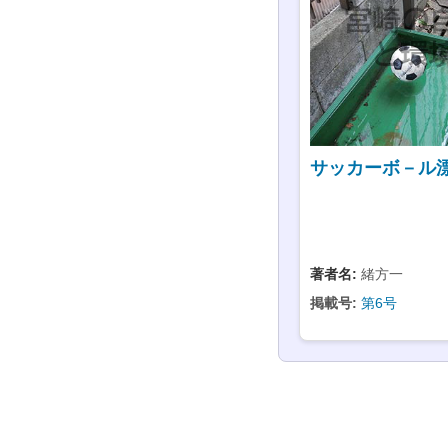
サッカーボ－ル
著者名:
緒方一
掲載号:
第6号