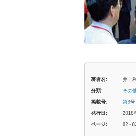
著者名:
井上
分類:
その
掲載号:
第3号
発行日:
2018
ページ:
82 - 8