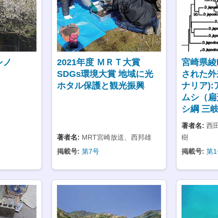
シノ
2021年度 ＭＲＴ大賞
宮崎県綾
SDGs環境大賞 地域に光
された外
ホタル保護と観光振興
ナリア)
ムシ（扁
シ綱 三
著者名:
西田
著者名:
MRT宮崎放送、西邦雄
樹
掲載号:
第7号
掲載号:
第1