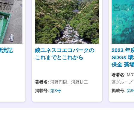
漂流記
綾ユネスコエコパークの
2023 年
これまでとこれから
SDGs 
保全 藻
著者名:
MR
著者名:
河野円樹、河野耕三
藻グループ
掲載号:
第3号
掲載号:
第9