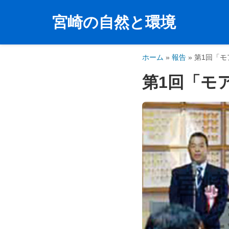
宮崎の自然と環境
コ
ン
テ
ホーム
»
報告
»
第1回「モ
ン
第1回「モ
ツ
へ
ス
キ
ッ
プ