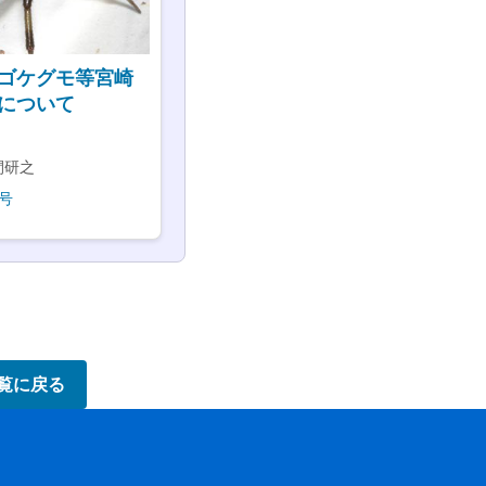
ゴケグモ等宮崎
について
間研之
号
覧に戻る