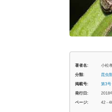
著者名:
小松
分類:
昆虫
掲載号:
第3号
発行日:
2018
ページ:
42 - 4