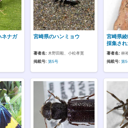
ハネナガ
宮崎県のハンミョウ
宮崎県綾
採集され
著者名:
木野田毅、小松孝寛
著者名:
林
掲載号:
第5号
掲載号:
第5