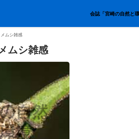
会誌「宮崎の自然と
カメムシ雑感
メムシ雑感