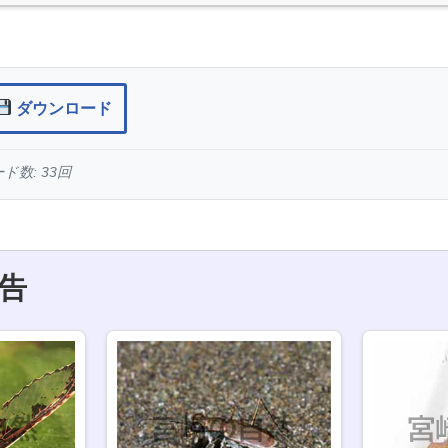
ダウンロード
数: 33回
告