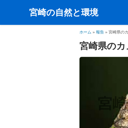
宮崎の自然と環境
コ
ン
テ
ホーム
»
報告
»
宮崎県の
ン
宮崎県のカ
ツ
へ
ス
キ
ッ
プ