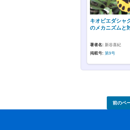
キオビエダシャ
のメカニズムと
著者名:
新谷喜紀
掲載号:
第9号
前のペ