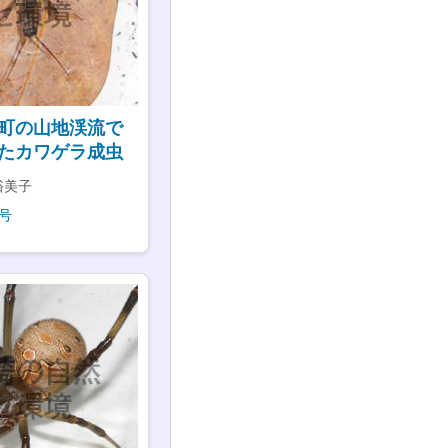
町の山地渓流で
たカワゲラ成虫
裕美子
号