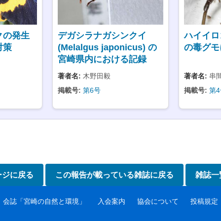
クの発生
デガシラナガシンクイ
ハイイロ
対策
(Melalgus japonicus) の
の毒グモ
宮崎県内における記録
著者名:
木野田毅
著者名:
串
掲載号:
第6号
掲載号:
第4
ージに戻る
この報告が載っている雑誌に戻る
雑誌一
会誌「宮崎の自然と環境」
入会案内
協会について
投稿規定