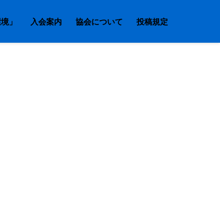
環境」
入会案内
協会について
投稿規定