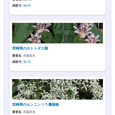
掲載号:
第8号
宮崎県のホトトギス類
著者名:
斉藤政美
掲載号:
第1号
宮崎県のセンニンソウ属植物
著者名:
斉藤政美