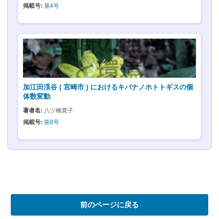
掲載号:
第4号
加江田渓谷 ( 宮崎市 ) におけるキバナノホトトギスの個
体数変動
著者名:
八ツ橋寛子
掲載号:
第8号
前のページに戻る