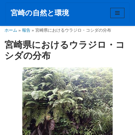
宮崎の自然と環境
コ
ン
ホーム
テ
»
報告
»
宮崎県におけるウラジロ・コシダの分布
ン
宮崎県におけるウラジロ・コ
ツ
へ
シダの分布
ス
キ
ッ
プ