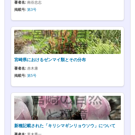
著者名:
南谷忠志
掲載号:
第3号
宮崎県におけるゼンマイ類とその分布
著者名:
赤木康
掲載号:
第5号
新種記載された「キリシマギンリョウソウ」について
著者名:
黒木秀一